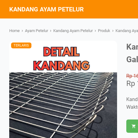
KANDANG AYAM PETELUR
›
›
›
›
Home
Ayam Petelur
Kandang Ayam Petelur
Produk
Kandang Ayam
Ka
TERLARIS
Gal
Rp 1
Rp 
Kanda
Wakt